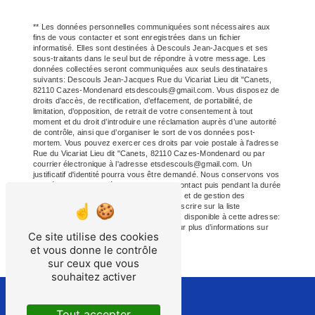
** Les données personnelles communiquées sont nécessaires aux
fins de vous contacter et sont enregistrées dans un fichier
informatisé. Elles sont destinées à Descouls Jean-Jacques et ses
sous-traitants dans le seul but de répondre à votre message. Les
données collectées seront communiquées aux seuls destinataires
suivants: Descouls Jean-Jacques Rue du Vicariat Lieu dit "Canets,
82110 Cazes-Mondenard etsdescouls@gmail.com. Vous disposez de
droits d’accès, de rectification, d’effacement, de portabilité, de
limitation, d’opposition, de retrait de votre consentement à tout
moment et du droit d’introduire une réclamation auprès d’une autorité
de contrôle, ainsi que d’organiser le sort de vos données post-
mortem. Vous pouvez exercer ces droits par voie postale à l'adresse
Rue du Vicariat Lieu dit "Canets, 82110 Cazes-Mondenard ou par
courrier électronique à l'adresse etsdescouls@gmail.com. Un
justificatif d'identité pourra vous être demandé. Nous conservons vos
données pendant la période de prise de contact puis pendant la durée
de prescription légale aux fins probatoires et de gestion des
contentieux. Vous avez le droit de vous inscrire sur la liste
d'opposition au démarchage téléphonique, disponible à cette adresse:
Bloctel.gouv.fr
. Consultez le site cnil.fr pour plus d’informations sur
Ce site utilise des cookies
vos droits.
et vous donne le contrôle
sur ceux que vous
souhaitez activer
Tout accepter