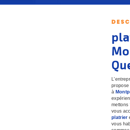
DESC
pla
Mo
Qu
L’entrep
propose 
à
Montp
expérien
mettons 
vous acc
platrier
e
vous hab