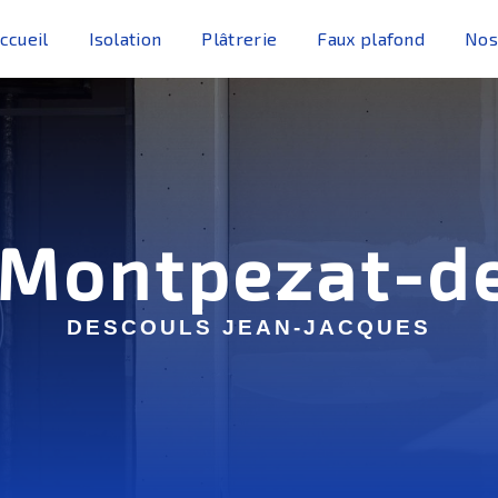
ccueil
Isolation
Plâtrerie
Faux plafond
Nos
r Montpezat-d
DESCOULS JEAN-JACQUES