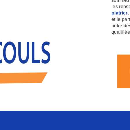
sommes à
les rens
platrier
.
et le pa
notre dé
qualifiée