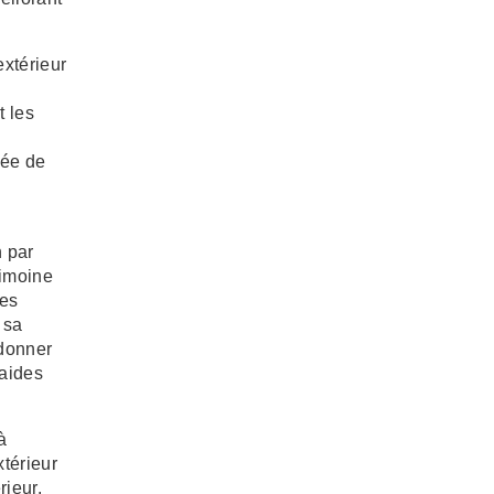
'extérieur
t les
rée de
n par
rimoine
ces
 sa
 donner
 aides
à
extérieur
ieur.