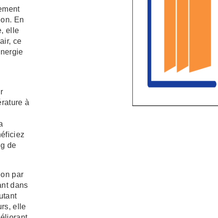
lement
ion. En
, elle
air, ce
énergie
r
érature à
a
éficiez
ng de
tion par
ant dans
utant
rs, elle
éliorant