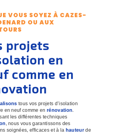
UE VOUS SOYEZ À
CAZES-
DENARD
OU AUX
TOURS
 projets
solation
en
uf comme en
novation
éalisons
tous vos projets d’isolation
ure en neuf comme en
rénovation
.
ant les différentes techniques
ion
, nous vous garantissons des
ons soignées, efficaces et à la
hauteur
de