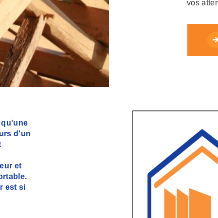
vos atte
s qu'une
urs d'un
t
eur et
rtable.
r est si