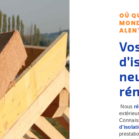
OÙ Q
MON
ALEN
Vos
d’
i
ne
ré
Nous
r
extérie
Connaiss
d’isolat
prestati