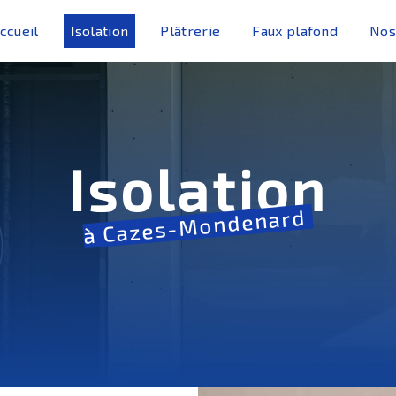
ccueil
Isolation
Plâtrerie
Faux plafond
Nos
Isolation
à Cazes-Mondenard