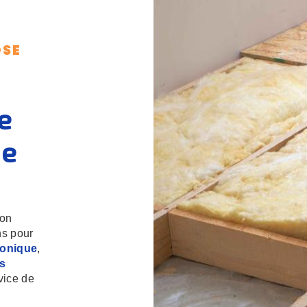
OSE
e
ée
ion
ns pour
onique
,
es
vice de