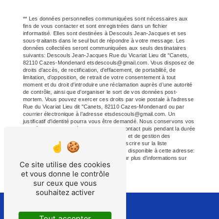
** Les données personnelles communiquées sont nécessaires aux
fins de vous contacter et sont enregistrées dans un fichier
informatisé. Elles sont destinées à Descouls Jean-Jacques et ses
sous-traitants dans le seul but de répondre à votre message. Les
données collectées seront communiquées aux seuls destinataires
suivants: Descouls Jean-Jacques Rue du Vicariat Lieu dit "Canets,
82110 Cazes-Mondenard etsdescouls@gmail.com. Vous disposez de
droits d’accès, de rectification, d’effacement, de portabilité, de
limitation, d’opposition, de retrait de votre consentement à tout
moment et du droit d’introduire une réclamation auprès d’une autorité
de contrôle, ainsi que d’organiser le sort de vos données post-
mortem. Vous pouvez exercer ces droits par voie postale à l'adresse
Rue du Vicariat Lieu dit "Canets, 82110 Cazes-Mondenard ou par
courrier électronique à l'adresse etsdescouls@gmail.com. Un
justificatif d'identité pourra vous être demandé. Nous conservons vos
données pendant la période de prise de contact puis pendant la durée
de prescription légale aux fins probatoires et de gestion des
contentieux. Vous avez le droit de vous inscrire sur la liste
d'opposition au démarchage téléphonique, disponible à cette adresse:
Bloctel.gouv.fr
. Consultez le site cnil.fr pour plus d’informations sur
Ce site utilise des cookies
vos droits.
et vous donne le contrôle
sur ceux que vous
souhaitez activer
Tout accepter