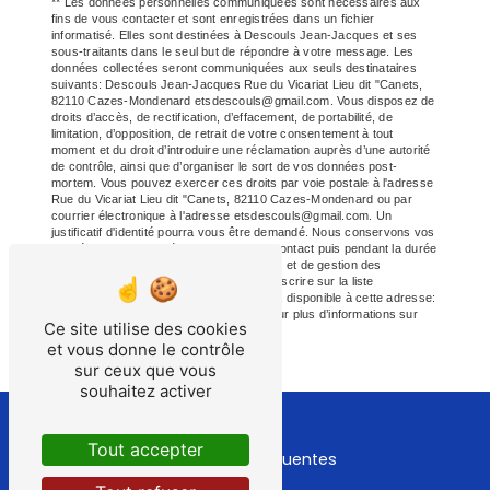
** Les données personnelles communiquées sont nécessaires aux
fins de vous contacter et sont enregistrées dans un fichier
informatisé. Elles sont destinées à Descouls Jean-Jacques et ses
sous-traitants dans le seul but de répondre à votre message. Les
données collectées seront communiquées aux seuls destinataires
suivants: Descouls Jean-Jacques Rue du Vicariat Lieu dit "Canets,
82110 Cazes-Mondenard etsdescouls@gmail.com. Vous disposez de
droits d’accès, de rectification, d’effacement, de portabilité, de
limitation, d’opposition, de retrait de votre consentement à tout
moment et du droit d’introduire une réclamation auprès d’une autorité
de contrôle, ainsi que d’organiser le sort de vos données post-
mortem. Vous pouvez exercer ces droits par voie postale à l'adresse
Rue du Vicariat Lieu dit "Canets, 82110 Cazes-Mondenard ou par
courrier électronique à l'adresse etsdescouls@gmail.com. Un
justificatif d'identité pourra vous être demandé. Nous conservons vos
données pendant la période de prise de contact puis pendant la durée
de prescription légale aux fins probatoires et de gestion des
contentieux. Vous avez le droit de vous inscrire sur la liste
d'opposition au démarchage téléphonique, disponible à cette adresse:
Bloctel.gouv.fr
. Consultez le site cnil.fr pour plus d’informations sur
Ce site utilise des cookies
vos droits.
et vous donne le contrôle
sur ceux que vous
souhaitez activer
Tout accepter
Recherches fréquentes