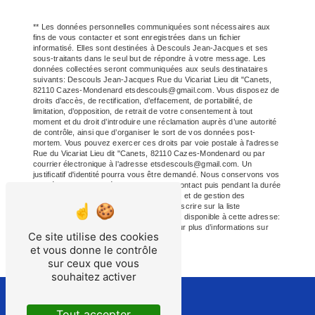
** Les données personnelles communiquées sont nécessaires aux
fins de vous contacter et sont enregistrées dans un fichier
informatisé. Elles sont destinées à Descouls Jean-Jacques et ses
sous-traitants dans le seul but de répondre à votre message. Les
données collectées seront communiquées aux seuls destinataires
suivants: Descouls Jean-Jacques Rue du Vicariat Lieu dit "Canets,
82110 Cazes-Mondenard etsdescouls@gmail.com. Vous disposez de
droits d’accès, de rectification, d’effacement, de portabilité, de
limitation, d’opposition, de retrait de votre consentement à tout
moment et du droit d’introduire une réclamation auprès d’une autorité
de contrôle, ainsi que d’organiser le sort de vos données post-
mortem. Vous pouvez exercer ces droits par voie postale à l'adresse
Rue du Vicariat Lieu dit "Canets, 82110 Cazes-Mondenard ou par
courrier électronique à l'adresse etsdescouls@gmail.com. Un
justificatif d'identité pourra vous être demandé. Nous conservons vos
données pendant la période de prise de contact puis pendant la durée
de prescription légale aux fins probatoires et de gestion des
contentieux. Vous avez le droit de vous inscrire sur la liste
d'opposition au démarchage téléphonique, disponible à cette adresse:
Bloctel.gouv.fr
. Consultez le site cnil.fr pour plus d’informations sur
Ce site utilise des cookies
vos droits.
et vous donne le contrôle
sur ceux que vous
souhaitez activer
Tout accepter