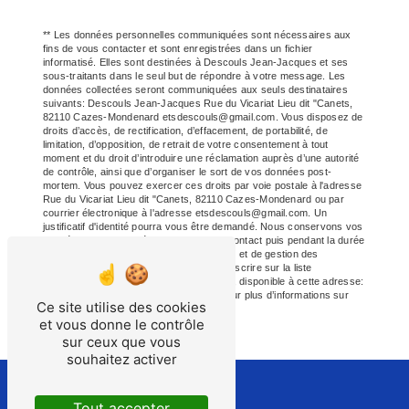
** Les données personnelles communiquées sont nécessaires aux
fins de vous contacter et sont enregistrées dans un fichier
informatisé. Elles sont destinées à Descouls Jean-Jacques et ses
sous-traitants dans le seul but de répondre à votre message. Les
données collectées seront communiquées aux seuls destinataires
suivants: Descouls Jean-Jacques Rue du Vicariat Lieu dit "Canets,
82110 Cazes-Mondenard etsdescouls@gmail.com. Vous disposez de
droits d’accès, de rectification, d’effacement, de portabilité, de
limitation, d’opposition, de retrait de votre consentement à tout
moment et du droit d’introduire une réclamation auprès d’une autorité
de contrôle, ainsi que d’organiser le sort de vos données post-
mortem. Vous pouvez exercer ces droits par voie postale à l'adresse
Rue du Vicariat Lieu dit "Canets, 82110 Cazes-Mondenard ou par
courrier électronique à l'adresse etsdescouls@gmail.com. Un
justificatif d'identité pourra vous être demandé. Nous conservons vos
données pendant la période de prise de contact puis pendant la durée
de prescription légale aux fins probatoires et de gestion des
contentieux. Vous avez le droit de vous inscrire sur la liste
d'opposition au démarchage téléphonique, disponible à cette adresse:
Bloctel.gouv.fr
. Consultez le site cnil.fr pour plus d’informations sur
Ce site utilise des cookies
vos droits.
et vous donne le contrôle
sur ceux que vous
souhaitez activer
Tout accepter