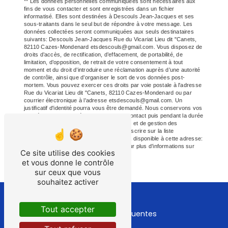
** Les données personnelles communiquées sont nécessaires aux
fins de vous contacter et sont enregistrées dans un fichier
informatisé. Elles sont destinées à Descouls Jean-Jacques et ses
sous-traitants dans le seul but de répondre à votre message. Les
données collectées seront communiquées aux seuls destinataires
suivants: Descouls Jean-Jacques Rue du Vicariat Lieu dit "Canets,
82110 Cazes-Mondenard etsdescouls@gmail.com. Vous disposez de
droits d’accès, de rectification, d’effacement, de portabilité, de
limitation, d’opposition, de retrait de votre consentement à tout
moment et du droit d’introduire une réclamation auprès d’une autorité
de contrôle, ainsi que d’organiser le sort de vos données post-
mortem. Vous pouvez exercer ces droits par voie postale à l'adresse
Rue du Vicariat Lieu dit "Canets, 82110 Cazes-Mondenard ou par
courrier électronique à l'adresse etsdescouls@gmail.com. Un
justificatif d'identité pourra vous être demandé. Nous conservons vos
données pendant la période de prise de contact puis pendant la durée
de prescription légale aux fins probatoires et de gestion des
contentieux. Vous avez le droit de vous inscrire sur la liste
d'opposition au démarchage téléphonique, disponible à cette adresse:
Bloctel.gouv.fr
. Consultez le site cnil.fr pour plus d’informations sur
Ce site utilise des cookies
vos droits.
et vous donne le contrôle
sur ceux que vous
souhaitez activer
Tout accepter
Recherches fréquentes