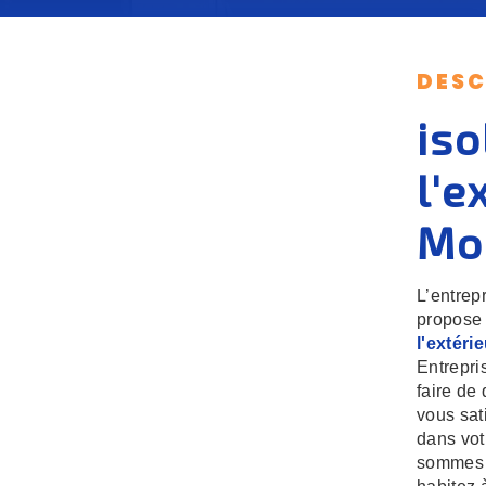
DESC
iso
l'e
Mo
L’entrep
propose 
l'extéri
Entrepri
faire de
vous sat
dans vot
sommes à