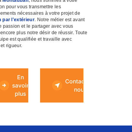
 à
Montauban
, nous sommes à votre
ion pour vous transmettre les
ements nécessaires à votre projet de
n par l'extérieur
. Notre métier est avant
re passion et le partager avec vous
 encore plus notre désir de réussir. Toute
ipe est qualifiée et travaille avec
et rigueur.
En
Contactez-
savoir
nous
plus