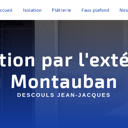
ccueil
Isolation
Plâtrerie
Faux plafond
Nos
tion par l'ext
Montauban
DESCOULS JEAN-JACQUES