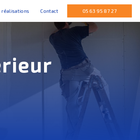
 réalisations
Contact
05 63 95 87 27
érieur