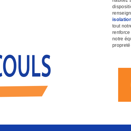
habitez
disposit
renseign
isolatio
tout not
renforce
notre équ
propreté 